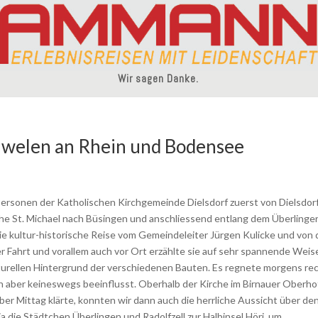
Wir sagen Danke.
uwelen an Rhein und Bodensee
Personen der Katholischen Kirchgemeinde Dielsdorf zuerst von Dielsdor
che St. Michael nach Büsingen und anschliessend entlang dem Überlinge
die kultur-historische Reise vom Gemeindeleiter Jürgen Kulicke und von 
r Fahrt und vorallem auch vor Ort erzählte sie auf sehr spannende Weis
lturellen Hintergrund der verschiedenen Bauten. Es regnete morgens re
h aber keineswegs beeinflusst. Oberhalb der Kirche im Birnauer Oberho
ber Mittag klärte, konnten wir dann auch die herrliche Aussicht über de
 die Städtchen Überlingen und Radolfzell zur Halbinsel Höri, um