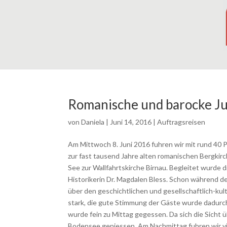
Romanische und barocke J
von
Daniela
|
Juni 14, 2016
|
Auftragsreisen
Am Mittwoch 8. Juni 2016 fuhren wir mit rund 40 
zur fast tausend Jahre alten romanischen Bergkir
See zur Wallfahrtskirche Birnau. Begleitet wurde 
Historikerin Dr. Magdalen Bless. Schon während de
über den geschichtlichen und gesellschaftlich-ku
stark, die gute Stimmung der Gäste wurde dadurc
wurde fein zu Mittag gegessen. Da sich die Sicht ü
Bodensee geniessen. Am Nachmittag fuhren wir via